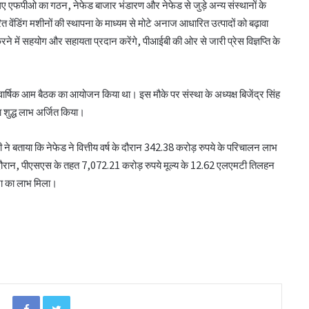
ए एफपीओ का गठन, नेफेड बाजार भंडारण और नेफेड से जुड़े अन्य संस्थानों के
ंडिंग मशीनों की स्थापना के माध्यम से मोटे अनाज आधारित उत्पादों को बढ़ावा
े में सहयोग और सहायता प्रदान करेंगे, पीआईबी की ओर से जारी प्रेस विज्ञप्ति के
लातूर कोऑप ने लोकपाल के आदेश को केंद्रीय
 वार्षिक आम बैठक का आयोजन किया था। इस मौके पर संस्था के अध्यक्ष बिजेंद्र सिंह
रजिस्ट्रार के समक्ष दी चुनौती
ा शुद्ध लाभ अर्जित किया।
डी ने बताया कि नेफेड ने वित्तीय वर्ष के दौरान 342.38 करोड़ रुपये के परिचालन लाभ
सहकारिता क्षेत्र में बदलाव के लिए सरकार ने शुरू कीं
दौरान, पीएसएस के तहत 7,072.21 करोड़ रुपये मूल्य के 12.62 एलएमटी तिलहन
152 पहल: शाह
ा का लाभ मिला।
‘कोऑपरेशन अमंग कोऑपरेटिव्स’ से कोऑप बैंकों
को 20 हजार करोड़: भूटानी
भजनलाल ने राजस्थान में ‘भारत टैक्सी’ सेवा का
किया शुभारंभ
Facebook
Twitter