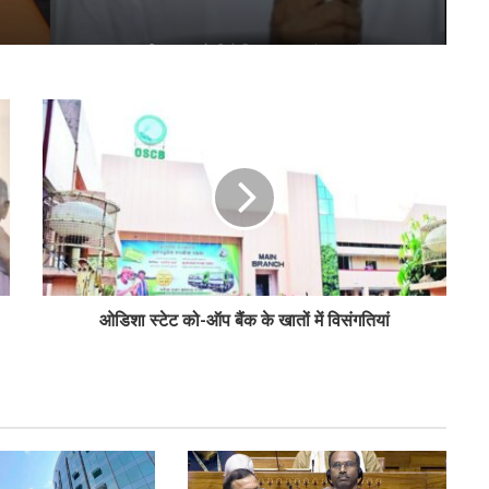
टीएसयू का तेजी से विस्तार, 16 संस्थान संबद्ध; 350
विद्यार्थियों ने लिया प्रवेश
लातूर कोऑप ने लोकपाल के आदेश को केंद्रीय
रजिस्ट्रार के समक्ष दी चुनौती
सहकारिता क्षेत्र में बदलाव के लिए सरकार ने शुरू कीं
152 पहल: शाह
ओडिशा स्टेट को-ऑप बैंक के खातों में विसंगतियां
‘कोऑपरेशन अमंग कोऑपरेटिव्स’ से कोऑप बैंकों
को 20 हजार करोड़: भूटानी
भजनलाल ने राजस्थान में ‘भारत टैक्सी’ सेवा का
किया शुभारंभ