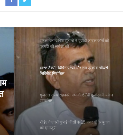
विश्वेश्वर बैंक का कारोबार 3,700 करोड़ रुपये के
पार, व्हाट्सएप बैंकिंग सेवा शुरू
सहकारिता सचिव भूटानी ने यूसीबी टास्क फोर्स की
प्रगति की समीक्षा की
भारत टैक्सी: बिपिन पटेल और राम प्रकाश चौधरी
निर्विरोध निर्वाचित
ाम
ित
गुजरात राज्य सहकारी संघ की 67वीं एजीएम में अमीन
सम्मानित
सीईए ने एनसीयूआई जीसी के 15 सदस्यों के चुनाव
को दी मंजूरी