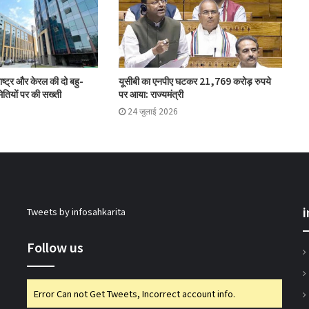
विश्वेश्वर बैंक का कारोबार 3,700 करोड़ रुपये के
पार, व्हाट्सएप बैंकिंग सेवा शुरू
ष्ट्र और केरल की दो बहु-
यूसीबी का एनपीए घटकर 21,769 करोड़ रुपये
तियों पर की सख्ती
पर आया: राज्यमंत्री
सहकारिता सचिव भूटानी ने यूसीबी टास्क फोर्स की
प्रगति की समीक्षा की
24 जुलाई 2026
भारत टैक्सी: बिपिन पटेल और राम प्रकाश चौधरी
निर्विरोध निर्वाचित
Tweets by infosahkarita
गुजरात राज्य सहकारी संघ की 67वीं एजीएम में अमीन
सम्मानित
Follow us
सीईए ने एनसीयूआई जीसी के 15 सदस्यों के चुनाव
Error Can not Get Tweets, Incorrect account info.
को दी मंजूरी