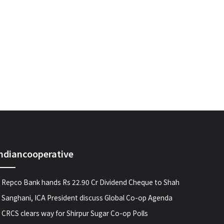
indiancooperative
Repco Bank hands Rs 22.90 Cr Dividend Cheque to Shah
Sanghani, ICA President discuss Global Co-op Agenda
CRCS clears way for Shirpur Sugar Co-op Polls