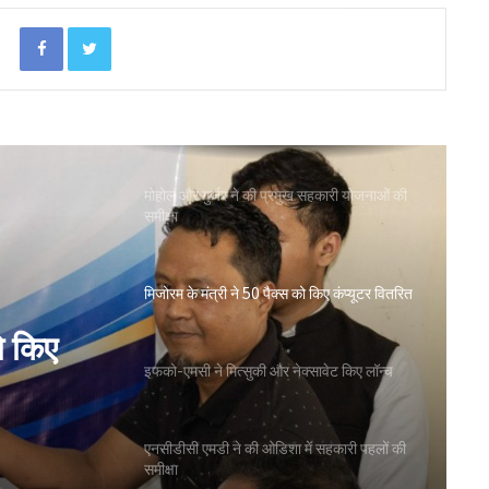
मिलों को दी मंजूरी
Facebook
Twitter
ओडिशा के 29.5 लाख किसानों को मिला नैनो उर्वरकों
का लाभ: राज्य मंत्री
मोहोल और गुर्जर ने की प्रमुख सहकारी योजनाओं की
समीक्षा
मिजोरम के मंत्री ने 50 पैक्स को किए कंप्यूटर वितरित
ो किए
इफको-एमसी ने मित्सुकी और नेक्सावेट किए लॉन्च
एनसीडीसी एमडी ने की ओडिशा में सहकारी पहलों की
समीक्षा