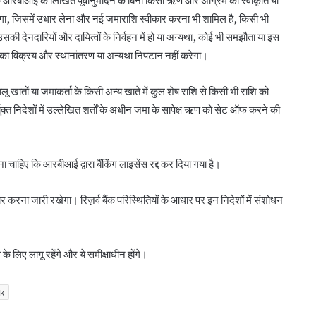
गा, जिसमें उधार लेना और नई जमाराशि स्वीकार करना भी शामिल है, किसी भी
की देनदारियों और दायित्वों के निर्वहन में हो या अन्यथा, कोई भी समझौता या इस
ति का विक्रय और स्थानांतरण या अन्यथा निपटान नहीं करेगा।
ालू खातों या जमाकर्ता के किसी अन्य खाते में कुल शेष राशि से किसी भी राशि को
ुक्त निदेशों में उल्लेखित शर्तों के अधीन जमा के सापेक्ष ऋण को सेट ऑफ करने की
बिहार के मुख्यमंत्री ने की सहकारी बैंकिंग कार्यों की
समीक्षा
ा चाहिए कि आरबीआई द्वारा बैंकिंग लाइसेंस रद्द कर दिया गया है।
पीएम-किसान योजना के विस्तार का संघानी ने किया
ोबार करना जारी रखेगा। रिज़र्व बैंक परिस्थितियों के आधार पर इन निदेशों में संशोधन
स्वागत
अनघा सराफ आदित्य-अनघा मल्टीस्टेट की अध्यक्ष
 लिए लागू रहेंगे और ये समीक्षाधीन होंगे।
निर्वाचित
nk
बिहार कैबिनेट ने रैयाम और सकरी में सहकारी चीनी