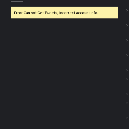
गुजकॉमासोल पीनट बटर उत्पादन के क्षेत्र में करेगा
प्रवेश
Error Can not Get Tweets, Incorrect account info.