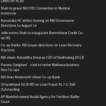
Limits for RCBs
Shah to grace NUCFDC Convention in Mumbai
tomorrow
Karnataka HC defers hearing on RBI Governance
Directions to August 14
Jolle invites Shah to inaugurate Beereshwar Credit Co-
op HQ
Co-op Banks: RBI issues directions on Loan Recovery
Practices
RBI clears Aniruddha Desai as CEO of Sindhudurg DCCB
Purnea: Sanghani’s bid to revive Makhana business
thru Co-ops
RBI fines Kedarnath Urban Co-op Bank
Uttarakhand StCB MD on Loan Fraud: Rs 7 Cr Still
Outstanding
AP Markfed named Nodal Agency for Fertiliser Buffer
Stock