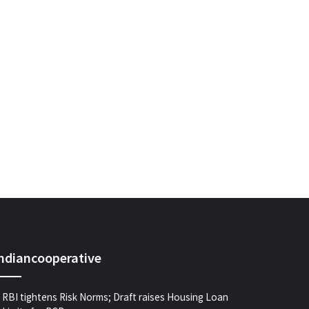
indiancooperative
RBI tightens Risk Norms; Draft raises Housing Loan