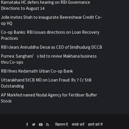
Karnataka HC defers hearing on RBI Governance
Directions to August 14
Jolle invites Shah to inaugurate Beereshwar Credit Co-
op HQ
Co-op Banks: RBI issues directions on Loan Recovery
Practices
RBI clears Aniruddha Desai as CEO of Sindhudurg DCCB
Purnea: Sanghani’s bid to revive Makhana business
thru Co-ops
RBI fines Kedarnath Urban Co-op Bank
Uttarakhand StCB MD on Loan Fraud: Rs 7 Cr Still
Outstanding
AP Markfed named Nodal Agency for Fertiliser Buffer
Stock
Facebook
Twitter
YouTube
RSS
विज्ञापन दें
संपर्क करें
हमारे बारे में