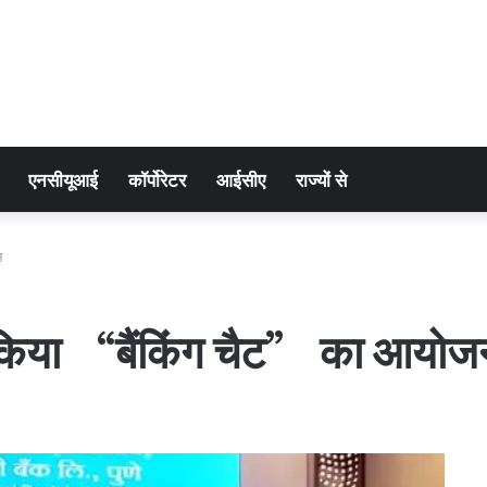
एनसीयूआई
कॉर्पोरेटर
आईसीए
राज्यों से
न
ने किया “बैंकिंग चैट” का आयोज