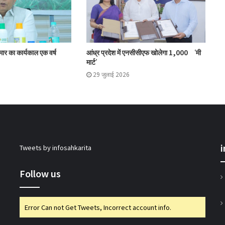
का लाभ: राज्य मंत्री
मोहोल और गुर्जर ने की प्रमुख सहकारी योजनाओं की
ुमार का कार्यकाल एक वर्ष
आंध्र प्रदेश में एनसीसीएफ खोलेगा 1,000 ‘मी
समीक्षा
मार्ट’
29 जुलाई 2026
मिजोरम के मंत्री ने 50 पैक्स को किए कंप्यूटर वितरित
इफको-एमसी ने मित्सुकी और नेक्सावेट किए लॉन्च
Tweets by infosahkarita
एनसीडीसी एमडी ने की ओडिशा में सहकारी पहलों की
समीक्षा
Follow us
गुजकॉमासोल पीनट बटर उत्पादन के क्षेत्र में करेगा
Error Can not Get Tweets, Incorrect account info.
प्रवेश