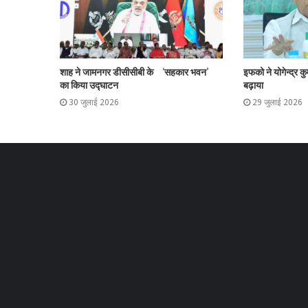
शाह ने जामनगर डीसीसीबी के ‘सहकार भवन’
इफको ने योगेन्द्र क
का किया उद्घाटन
बढ़ाया
30 जुलाई 2026
29 जुलाई 2026