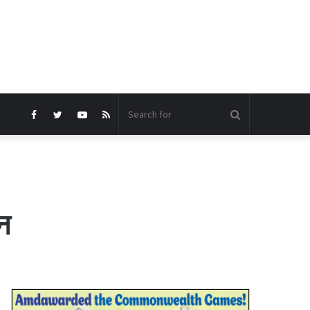
Search
Facebook
Twitter
YouTube
RSS
for
न