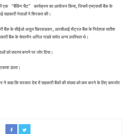
ल ही में एक “बैंकिंग चैट” कार्यक्रम का आयोजन किया, जिसमें एमएससी बैंक के
़े कई सहकारी नेताओं ने शिरकत की।
कारी बैंक के सीईओ अतुल खिरवाडकर, आरबीआई सेंट्रल बैंक के निदेशक सतीश
बिहार के मुख्यमंत्री ने की सहकारी बैंकिंग कार्यों की
र सहकारी बैंक के चेयरमैन अनिल गाडवे समेत अन्य उपस्थित थे।
समीक्षा
 युवाओं को सदस्य बनाने पर जोर दिया।
पीएम-किसान योजना के विस्तार का संघानी ने किया
र प्रकाश डाला।
स्वागत
 ने कहा कि सरकार देश में सहकारी बैंकों की संख्या को कम करने के लिए कमजोर
अनघा सराफ आदित्य-अनघा मल्टीस्टेट की अध्यक्ष
निर्वाचित
बिहार कैबिनेट ने रैयाम और सकरी में सहकारी चीनी
मिलों को दी मंजूरी
Facebook
Twitter