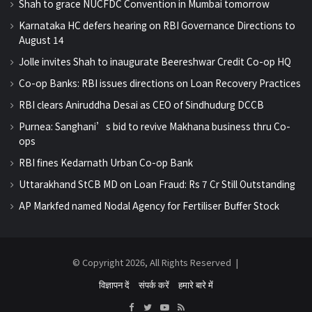
Shah to grace NUCFDC Convention in Mumbai tomorrow
Karnataka HC defers hearing on RBI Governance Directions to
August 14
Jolle invites Shah to inaugurate Beereshwar Credit Co-op HQ
Co-op Banks: RBI issues directions on Loan Recovery Practices
RBI clears Aniruddha Desai as CEO of Sindhudurg DCCB
Purnea: Sanghani’s bid to revive Makhana business thru Co-
ops
RBI fines Kedarnath Urban Co-op Bank
Uttarakhand StCB MD on Loan Fraud: Rs 7 Cr Still Outstanding
AP Markfed named Nodal Agency for Fertiliser Buffer Stock
© Copyright 2026, All Rights Reserved |
विज्ञापन दें
संपर्क करें
हमारे बारे में
Facebook
Twitter
YouTube
RSS