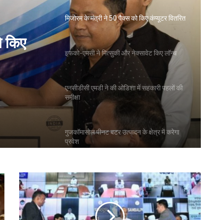
मिजोरम के मंत्री ने 50 पैक्स को किए कंप्यूटर वितरित
ो किए
इफको-एमसी ने मित्सुकी और नेक्सावेट किए लॉन्च
एनसीडीसी एमडी ने की ओडिशा में सहकारी पहलों की
समीक्षा
गुजकॉमासोल पीनट बटर उत्पादन के क्षेत्र में करेगा
प्रवेश
बिहार के मुख्यमंत्री ने की सहकारी बैंकिंग कार्यों की
समीक्षा