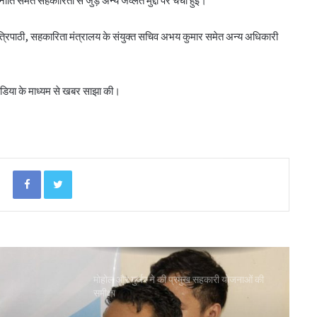
पीएम-किसान योजना के विस्तार का संघानी ने किया
्रिपाठी, सहकारिता मंत्रालय के संयुक्त सचिव अभय कुमार समेत अन्य अधिकारी
स्वागत
अनघा सराफ आदित्य-अनघा मल्टीस्टेट की अध्यक्ष
ीडिया के माध्यम से खबर साझा की।
निर्वाचित
बिहार कैबिनेट ने रैयाम और सकरी में सहकारी चीनी
मिलों को दी मंजूरी
Facebook
Twitter
ओडिशा के 29.5 लाख किसानों को मिला नैनो उर्वरकों
का लाभ: राज्य मंत्री
मोहोल और गुर्जर ने की प्रमुख सहकारी योजनाओं की
समीक्षा