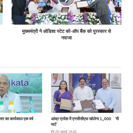
पीएम-किसान योजना के विस्तार का संघानी ने किया
स्वागत
अनघा सराफ आदित्य-अनघा मल्टीस्टेट की अध्यक्ष
मुख्यमंत्री ने ओडिशा स्टेट को-ऑप बैंक को पुरस्कार से
निर्वाचित
नवाजा
बिहार कैबिनेट ने रैयाम और सकरी में सहकारी चीनी
मिलों को दी मंजूरी
ओडिशा के 29.5 लाख किसानों को मिला नैनो उर्वरकों
का लाभ: राज्य मंत्री
मोहोल और गुर्जर ने की प्रमुख सहकारी योजनाओं की
समीक्षा
ुमार का कार्यकाल एक वर्ष
आंध्र प्रदेश में एनसीसीएफ खोलेगा 1,000 ‘मी
मार्ट’
29 जुलाई 2026