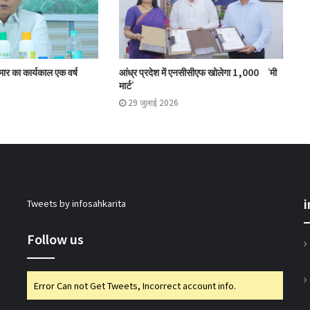
का लाभ: राज्य मंत्री
मोहोल और गुर्जर ने की प्रमुख सहकारी योजनाओं की
ुमार का कार्यकाल एक वर्ष
आंध्र प्रदेश में एनसीसीएफ खोलेगा 1,000 ‘मी
समीक्षा
मार्ट’
29 जुलाई 2026
मिजोरम के मंत्री ने 50 पैक्स को किए कंप्यूटर वितरित
इफको-एमसी ने मित्सुकी और नेक्सावेट किए लॉन्च
Tweets by infosahkarita
एनसीडीसी एमडी ने की ओडिशा में सहकारी पहलों की
समीक्षा
Follow us
गुजकॉमासोल पीनट बटर उत्पादन के क्षेत्र में करेगा
Error Can not Get Tweets, Incorrect account info.
प्रवेश