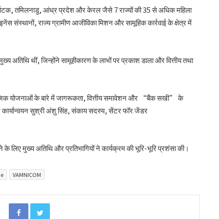
र, कर्नाटक, तमिलनाडु, आंध्र प्रदेश और केरल जैसे 7 राज्यों की 35 से अधिक महिला
नेंस संस्थानों, राज्य ग्रामीण आजीविका मिशन और सामूहिक कार्रवाई के क्षेत्र में
बिहार के मुख्यमंत्री ने की सहकारी बैंकिंग कार्यों की
्य अतिथि थीं, जिन्होंने सामूहीकारण के लाभों पर प्रकाश डाला और वित्तीय तथा
समीक्षा
जिक योजनाओं के बारे में जागरूकता, वित्तीय समावेशन और “बैंक सखी” के
पीएम-किसान योजना के विस्तार का संघानी ने किया
ार्यान्वयन सुश्री अंशु सिंह, संकाय सदस्य, सेंटर फॉर जेंडर
स्वागत
अनघा सराफ आदित्य-अनघा मल्टीस्टेट की अध्यक्ष
लने के लिए मुख्य अतिथि और प्रतिभागियों ने कार्यक्रम की भूरि-भूरि प्रशंसा की।
निर्वाचित
me
VAMNICOM
बिहार कैबिनेट ने रैयाम और सकरी में सहकारी चीनी
मिलों को दी मंजूरी
Facebook
Twitter