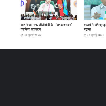
शाह ने जामनगर डीसीसीबी के ‘सहकार भवन’
इफको ने योगेन्द्र क
का किया उद्घाटन
बढ़ाया
30 जुलाई 2026
29 जुलाई 2026