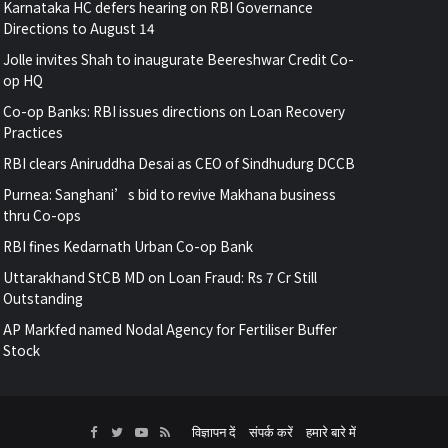
Karnataka HC defers hearing on RBI Governance
Directions to August 14
Jolle invites Shah to inaugurate Beereshwar Credit Co-
op HQ
Co-op Banks: RBI issues directions on Loan Recovery
Practices
RBI clears Aniruddha Desai as CEO of Sindhudurg DCCB
Purnea: Sanghani’s bid to revive Makhana business
thru Co-ops
RBI fines Kedarnath Urban Co-op Bank
Uttarakhand StCB MD on Loan Fraud: Rs 7 Cr Still
Outstanding
AP Markfed named Nodal Agency for Fertiliser Buffer
Stock
Facebook
Twitter
YouTube
RSS
विज्ञापन दें
संपर्क करें
हमारे बारे में