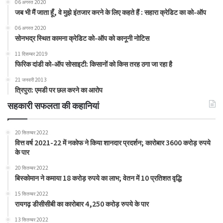
06 अगस्त 2020
जब भी मैं जाता हूँ, वे मुझे इंतजार करने के लिए कहते हैं : सहारा क्रेडिट का को-ऑप
06 अगस्त 2020
सोनभद्र स्थित कामना क्रेडिट को-ऑप को कानूनी नोटिस
11 दिसम्बर 2019
फिरिक दांडी को-ऑप सोसाइटी: किसानों को किस तरह ठगा जा रहा है
21 जनवरी 2013
त्रिपुरा: एमडी पर छल करने का आरोप
सहकारी सफलता की कहानियां
20 सितम्बर 2022
वित्त वर्ष 2021-22 में नकोफ ने किया शानदार प्रदर्शन; कारोबार 3600 करोड़ रुपये
के पार
20 सितम्बर 2022
बिस्कोमान ने कमाया 18 करोड़ रुपये का लाभ; वेतन में 10 प्रतिशत वृद्धि
15 सितम्बर 2022
रायगढ़ डीसीसीबी का कारोबार 4,250 करोड़ रुपये के पार
13 सितम्बर 2022