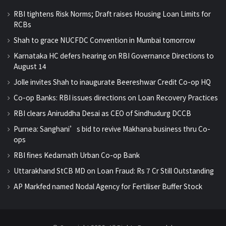
RBI tightens Risk Norms; Draft raises Housing Loan Limits for
RCBs
Shah to grace NUCFDC Convention in Mumbai tomorrow
Karnataka HC defers hearing on RBI Governance Directions to
August 14
Jolle invites Shah to inaugurate Beereshwar Credit Co-op HQ
Co-op Banks: RBI issues directions on Loan Recovery Practices
RBI clears Aniruddha Desai as CEO of Sindhudurg DCCB
Purnea: Sanghani’s bid to revive Makhana business thru Co-
ops
RBI fines Kedarnath Urban Co-op Bank
Uttarakhand StCB MD on Loan Fraud: Rs 7 Cr Still Outstanding
AP Markfed named Nodal Agency for Fertiliser Buffer Stock