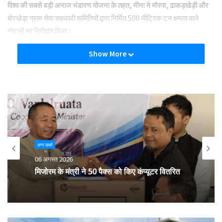
विश्व की सबसे बड़ी अनाज भंडारण योजना के तहत, मीना ने मोरपा, ढाकड़खेड़ी और
बोरखेड़ा ग्राम सेवा सहकारी समितियों द्वारा निर्मित 500 मीट्रिक टन क्षमता वाले
गोदामों का निरीक्षण किया।
Show More
Tags
cooperative
kapil meena
Kota
अन्य खबरें
06 अगस्त 2026
मिजोरम के मंत्री ने 50 पैक्स को किए कंप्यूटर वितरित