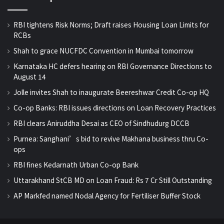
RBI tightens Risk Norms; Draft raises Housing Loan Limits for
RCBs
Shah to grace NUCFDC Convention in Mumbai tomorrow
Karnataka HC defers hearing on RBI Governance Directions to
August 14
Jolle invites Shah to inaugurate Beereshwar Credit Co-op HQ
Co-op Banks: RBI issues directions on Loan Recovery Practices
RBI clears Aniruddha Desai as CEO of Sindhudurg DCCB
Purnea: Sanghani’s bid to revive Makhana business thru Co-
ops
RBI fines Kedarnath Urban Co-op Bank
Uttarakhand StCB MD on Loan Fraud: Rs 7 Cr Still Outstanding
AP Markfed named Nodal Agency for Fertiliser Buffer Stock