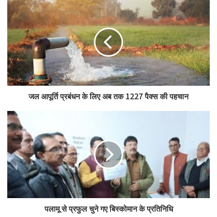
इस पहल की परिवर्तनकारी क्षमता को संबोधित करते हुए राकेश ने कहा, “सीएससी
और इफको की संयुक्त सेवाओं का लाभ उठाकर छोटे और सीमांत किसानों को महत्वपूर्ण
लाभ मिलेगा। यह पहल केवल कृषि सामग्री तक सीमित नहीं है; यह ग्रामीण विकास
और डिजिटल सशक्तिकरण को बढ़ावा देती है।”
यह साझेदारी स्थिरता और जलवायु लचीलापन पर भी जोर देती है, जो बदलती कृषि
चुनौतियों का सामना करने के लिए महत्वपूर्ण है। सीएससी के माध्यम से किसानों को
जल आपूर्ति प्रबंधन के लिए अब तक 1227 पैक्स की पहचान
आधुनिक उपकरण, संसाधन और डिजिटल सेवाएं प्रदान करके, यह पहल उन्हें
जलवायु अस्थिरताओं के अनुकूल बनाने और प्रतिस्पर्धी बाजार में सफल होने के लिए
सशक्त बनाएगी।
इस साझेदारी का मुख्य उद्देश्य छोटे और सीमांत किसानों को सशक्त बनाते हुए एक
समावेशी कृषि पारिस्थितिकी तंत्र का निर्माण करना है। आवश्यक जानकारी और
सेवाओं तक डिजिटल पहुंच के माध्यम से यह पहल किसानों को सशक्त बनाती है, जिससे
वे सूचित निर्णय ले सकें और दीर्घकालिक ग्रामीण विकास में योगदान दे सकें।
पलामू से प्रफुल चुने गए बिस्कोमान के प्रतिनिधि