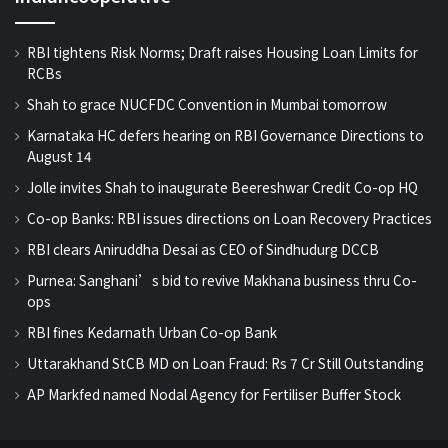
RBI tightens Risk Norms; Draft raises Housing Loan Limits for
RCBs
Shah to grace NUCFDC Convention in Mumbai tomorrow
Karnataka HC defers hearing on RBI Governance Directions to
August 14
Jolle invites Shah to inaugurate Beereshwar Credit Co-op HQ
Co-op Banks: RBI issues directions on Loan Recovery Practices
RBI clears Aniruddha Desai as CEO of Sindhudurg DCCB
Purnea: Sanghani’s bid to revive Makhana business thru Co-
ops
RBI fines Kedarnath Urban Co-op Bank
Uttarakhand StCB MD on Loan Fraud: Rs 7 Cr Still Outstanding
AP Markfed named Nodal Agency for Fertiliser Buffer Stock