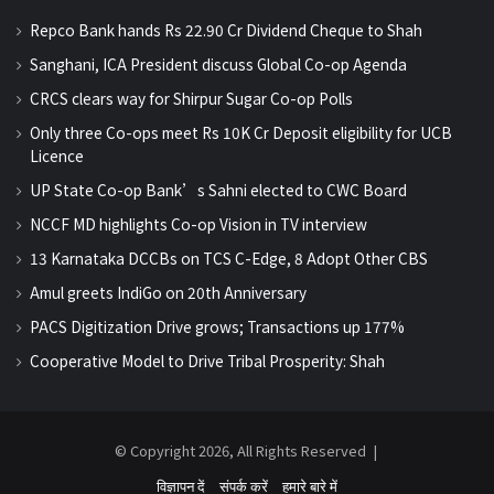
Repco Bank hands Rs 22.90 Cr Dividend Cheque to Shah
Sanghani, ICA President discuss Global Co-op Agenda
CRCS clears way for Shirpur Sugar Co-op Polls
Only three Co-ops meet Rs 10K Cr Deposit eligibility for UCB
Licence
UP State Co-op Bank’s Sahni elected to CWC Board
NCCF MD highlights Co-op Vision in TV interview
13 Karnataka DCCBs on TCS C-Edge, 8 Adopt Other CBS
Amul greets IndiGo on 20th Anniversary
PACS Digitization Drive grows; Transactions up 177%
Cooperative Model to Drive Tribal Prosperity: Shah
© Copyright 2026, All Rights Reserved |
विज्ञापन दें
संपर्क करें
हमारे बारे में