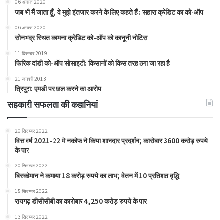
06 अगस्त 2020
जब भी मैं जाता हूँ, वे मुझे इंतजार करने के लिए कहते हैं : सहारा क्रेडिट का को-ऑप
06 अगस्त 2020
सोनभद्र स्थित कामना क्रेडिट को-ऑप को कानूनी नोटिस
11 दिसम्बर 2019
फिरिक दांडी को-ऑप सोसाइटी: किसानों को किस तरह ठगा जा रहा है
21 जनवरी 2013
त्रिपुरा: एमडी पर छल करने का आरोप
सहकारी सफलता की कहानियां
20 सितम्बर 2022
वित्त वर्ष 2021-22 में नकोफ ने किया शानदार प्रदर्शन; कारोबार 3600 करोड़ रुपये
के पार
20 सितम्बर 2022
बिस्कोमान ने कमाया 18 करोड़ रुपये का लाभ; वेतन में 10 प्रतिशत वृद्धि
15 सितम्बर 2022
रायगढ़ डीसीसीबी का कारोबार 4,250 करोड़ रुपये के पार
13 सितम्बर 2022