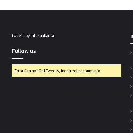
अनघा सराफ आदित्य-अनघा मल्टीस्टेट की अध्यक्ष
निर्वाचित
Tweets by infosahkarita
बिहार कैबिनेट ने रैयाम और सकरी में सहकारी चीनी
मिलों को दी मंजूरी
Follow us
Error Can not Get Tweets, Incorrect account info.