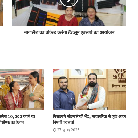
इफको ने योगेन्द्र कुमार का कार्यकाल एक वर्ष बढ़ाया
आंध्र प्रदेश में एनसीसीएफ खोलेगा 1,000 ‘मी
मार्ट’
नागालैंड का वीफेड करेगा हैंडलूम एक्सपो का आयोजन
संघानी ने कैलाश विजयवर्गीय से की शिष्टाचार भेंट
गुजकॉमासोल पीनट बटर उत्पादन के क्षेत्र में करेगा
प्रवेश
बिहार के मुख्यमंत्री ने की सहकारी बैंकिंग कार्यों की
समीक्षा
मिलेगा 10,000 रुपये का
विशाल ने सीएम से की भेंट, सहकारिता से जुड़े अहम
सीसीएफ का ऐलान
विषयों पर चर्चा
पीएम-किसान योजना के विस्तार का संघानी ने किया
27 जुलाई 2026
स्वागत