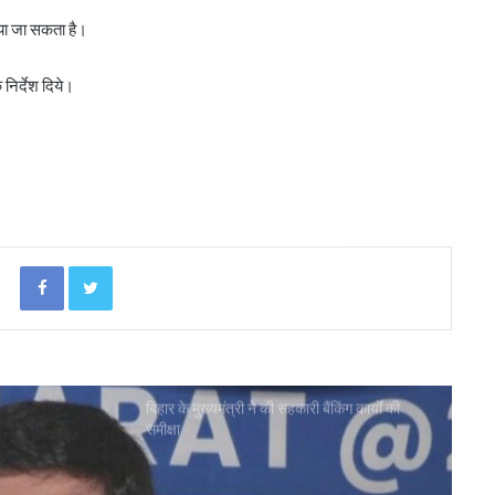
किया जा सकता है।
इफको ने योगेन्द्र कुमार का कार्यकाल एक वर्ष बढ़ाया
निर्देश दिये।
आंध्र प्रदेश में एनसीसीएफ खोलेगा 1,000 ‘मी
मार्ट’
संघानी ने कैलाश विजयवर्गीय से की शिष्टाचार भेंट
Facebook
Twitter
गुजकॉमासोल पीनट बटर उत्पादन के क्षेत्र में करेगा
प्रवेश
बिहार के मुख्यमंत्री ने की सहकारी बैंकिंग कार्यों की
समीक्षा
पीएम-किसान योजना के विस्तार का संघानी ने किया