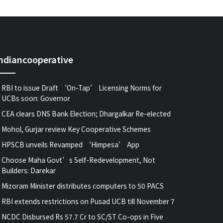
indiancooperative
RBI to issue Draft ‘On-Tap’ Licensing Norms for
UCBs soon: Governor
CEA clears DNS Bank Election; Dhargalkar Re-elected
Mohol, Gurjar review Key Cooperative Schemes
HPSCB unveils Revamped ‘Himpesa’ App
Choose Maha Govt’s Self-Redevelopment, Not
Builders: Darekar
Mizoram Minister distributes computers to 50 PACS
RBI extends restrictions on Pusad UCB till November 7
NCDC Disbursed Rs 57.7 Cr to SC/ST Co-ops in Five