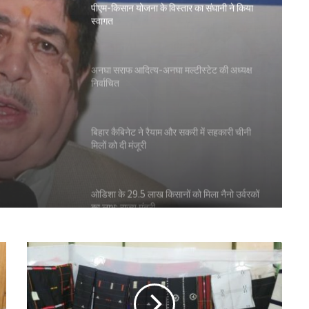
स्वागत
 का
अनघा सराफ आदित्य-अनघा मल्टीस्टेट की अध्यक्ष
निर्वाचित
बिहार कैबिनेट ने रैयाम और सकरी में सहकारी चीनी
मिलों को दी मंजूरी
ओडिशा के 29.5 लाख किसानों को मिला नैनो उर्वरकों
का लाभ: राज्य मंत्री
शाह ने जामनगर डीसीसीबी के ‘सहकार भवन’ का
किया उद्घाटन