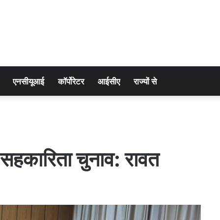
एनसीयूआई
कॉर्पोरेटर
आईसीए
राज्यों से
गे सहकारिता चुनाव: रावत