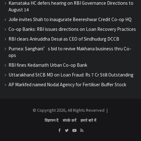
Karnataka HC defers hearing on RBI Governance Directions to
August 14
Jolle invites Shah to inaugurate Beereshwar Credit Co-op HQ
Co-op Banks: RBI issues directions on Loan Recovery Practices
RBI clears Aniruddha Desai as CEO of Sindhudurg DCCB
Purnea: Sanghani’s bid to revive Makhana business thru Co-
ops
RBI fines Kedarnath Urban Co-op Bank
Uttarakhand StCB MD on Loan Fraud: Rs 7 Cr Still Outstanding
AP Markfed named Nodal Agency for Fertiliser Buffer Stock
© Copyright 2026, All Rights Reserved |
विज्ञापन दें
संपर्क करें
हमारे बारे में
Facebook
Twitter
YouTube
RSS