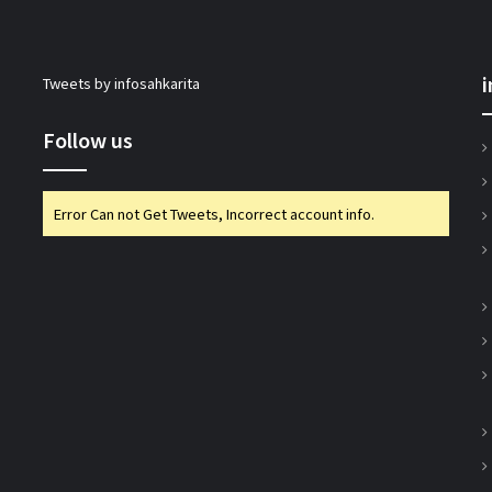
गुजरात राज्य सहकारी संघ की 67वीं एजीएम में अमीन
Tweets by infosahkarita
सम्मानित
Follow us
सीईए ने एनसीयूआई जीसी के 15 सदस्यों के चुनाव
को दी मंजूरी
Error Can not Get Tweets, Incorrect account info.
टीएसयू का तेजी से विस्तार, 16 संस्थान संबद्ध; 350
विद्यार्थियों ने लिया प्रवेश