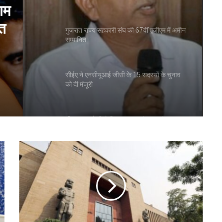
ाम
ित
गुजरात राज्य सहकारी संघ की 67वीं एजीएम में अमीन
सम्मानित
सीईए ने एनसीयूआई जीसी के 15 सदस्यों के चुनाव
को दी मंजूरी
टीएसयू का तेजी से विस्तार, 16 संस्थान संबद्ध; 350
विद्यार्थियों ने लिया प्रवेश
लातूर कोऑप ने लोकपाल के आदेश को केंद्रीय
रजिस्ट्रार के समक्ष दी चुनौती
सहकारिता क्षेत्र में बदलाव के लिए सरकार ने शुरू कीं
152 पहल: शाह