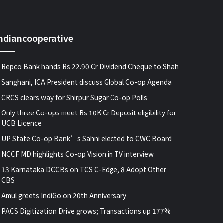
indiancooperative
Repco Bank hands Rs 22.90 Cr Dividend Cheque to Shah
Sanghani, ICA President discuss Global Co-op Agenda
CRCS clears way for Shirpur Sugar Co-op Polls
Only three Co-ops meet Rs 10K Cr Deposit eligibility for
UCB Licence
UP State Co-op Bank’s Sahni elected to CWC Board
NCCF MD highlights Co-op Vision in TV interview
13 Karnataka DCCBs on TCS C-Edge, 8 Adopt Other
CBS
Amul greets IndiGo on 20th Anniversary
PACS Digitization Drive grows; Transactions up 177%