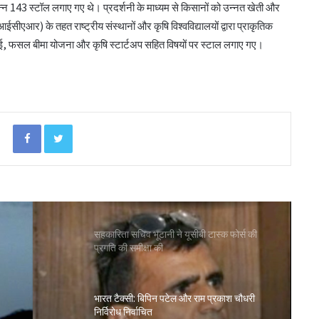
िभिन्न 143 स्टॉल लगाए गए थे। प्रदर्शनी के माध्यम से किसानों को उन्नत खेती और
ीएआर) के तहत राष्ट्रीय संस्थानों और कृषि विश्वविद्यालयों द्वारा प्राकृतिक
‘कोऑपरेशन अमंग कोऑपरेटिव्स’ से कोऑप बैंकों
सिंचाई, फसल बीमा योजना और कृषि स्टार्टअप सहित विषयों पर स्टाल लगाए गए।
को 20 हजार करोड़: भूटानी
भजनलाल ने राजस्थान में ‘भारत टैक्सी’ सेवा का
किया शुभारंभ
Facebook
Twitter
विश्वेश्वर बैंक का कारोबार 3,700 करोड़ रुपये के
पार, व्हाट्सएप बैंकिंग सेवा शुरू
सहकारिता सचिव भूटानी ने यूसीबी टास्क फोर्स की
प्रगति की समीक्षा की
भारत टैक्सी: बिपिन पटेल और राम प्रकाश चौधरी
निर्विरोध निर्वाचित