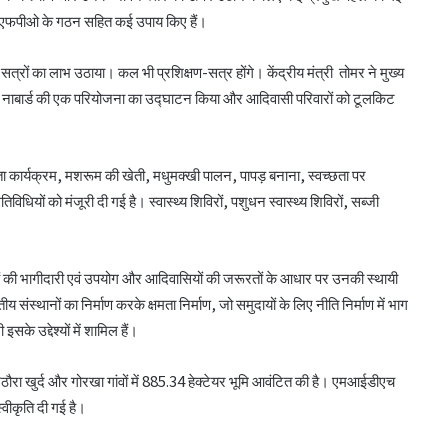
नए एफपीओ के गठन सहित कई उपाय किए हैं।
 सत्रों का लाभ उठाया। कल भी प्रशिक्षण-सत्र होंगे। केंद्रीय मंत्री तोमर ने मुख्य
 से नाबार्ड की एक परियोजना का उद्घाटन किया और आदिवासी परिवारों को टूलकिट
ा कार्यक्रम, मशरूम की खेती, मधुमक्खी पालन, पापड़ बनाना, स्वच्छता पर
यों को मंजूरी दी गई है। स्वास्थ्य शिविरों, पशुधन स्वास्थ्य शिविरों, सब्जी
ाओं की भागीदारी एवं उपयोग और आदिवासियों की जरूरतों के आधार पर उनकी स्थायी
थानों का निर्माण करके क्षमता निर्माण, जो समुदायों के लिए नीति निर्माण में भाग
लातूर कोऑप ने लोकपाल के आदेश को केंद्रीय
के उद्देश्यों में शामिल हैं।
रजिस्ट्रार के समक्ष दी चुनौती
िठौरा खुर्द और गोरखा गांवों में 885.34 हेक्टेयर भूमि आवंटित की है। एमआईडीएच
्वीकृति दी गई है।
सहकारिता क्षेत्र में बदलाव के लिए सरकार ने शुरू कीं
152 पहल: शाह