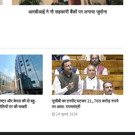
आरबीआई ने नौ सहकारी बैंकों पर लगाया जुर्माना
‘कोऑपरेशन अमंग कोऑपरेटिव्स’ से कोऑप बैंकों
को 20 हजार करोड़: भूटानी
भजनलाल ने राजस्थान में ‘भारत टैक्सी’ सेवा का
किया शुभारंभ
विश्वेश्वर बैंक का कारोबार 3,700 करोड़ रुपये के
पार, व्हाट्सएप बैंकिंग सेवा शुरू
सहकारिता सचिव भूटानी ने यूसीबी टास्क फोर्स की
ष्ट्र और केरल की दो बहु-
यूसीबी का एनपीए घटकर 21,769 करोड़ रुपये
प्रगति की समीक्षा की
तियों पर की सख्ती
पर आया: राज्यमंत्री
24 जुलाई 2026
भारत टैक्सी: बिपिन पटेल और राम प्रकाश चौधरी
निर्विरोध निर्वाचित