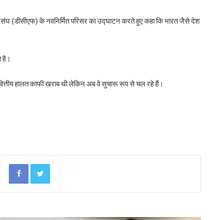
बिहार के मुख्यमंत्री ने की सहकारी बैंकिंग कार्यों की
ारी संघ (डीसीएफ) के नवनिर्मित परिसर का उद्घाटन करते हुए कहा कि भारत जैसे देश
समीक्षा
 है।
पीएम-किसान योजना के विस्तार का संघानी ने किया
स्वागत
ित्तीय हालत काफी खराब थी लेकिन अब वे सुचारू रूप से चल रहे हैं।
अनघा सराफ आदित्य-अनघा मल्टीस्टेट की अध्यक्ष
निर्वाचित
बिहार कैबिनेट ने रैयाम और सकरी में सहकारी चीनी
मिलों को दी मंजूरी
Facebook
Twitter
ओडिशा के 29.5 लाख किसानों को मिला नैनो उर्वरकों
का लाभ: राज्य मंत्री