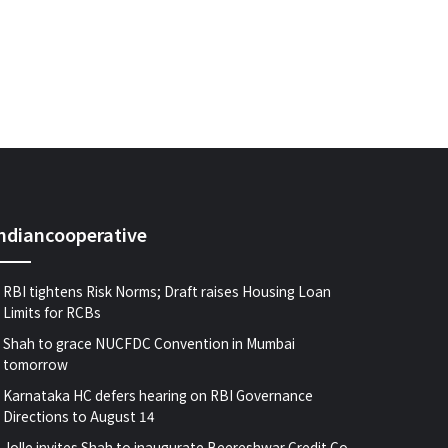
indiancooperative
RBI tightens Risk Norms; Draft raises Housing Loan
Limits for RCBs
Shah to grace NUCFDC Convention in Mumbai
tomorrow
Karnataka HC defers hearing on RBI Governance
Directions to August 14
Jolle invites Shah to inaugurate Beereshwar Credit Co-