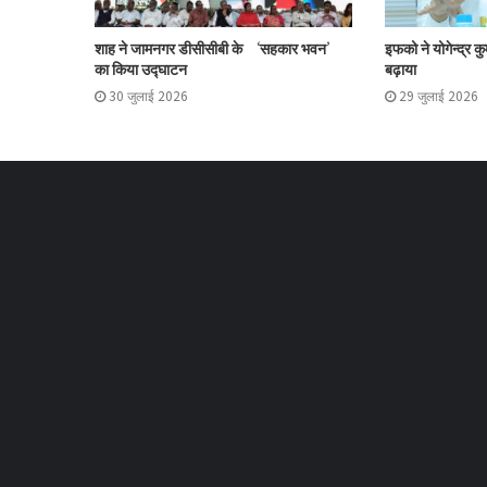
शाह ने जामनगर डीसीसीबी के ‘सहकार भवन’
इफको ने योगेन्द्र क
का किया उद्घाटन
बढ़ाया
30 जुलाई 2026
29 जुलाई 2026