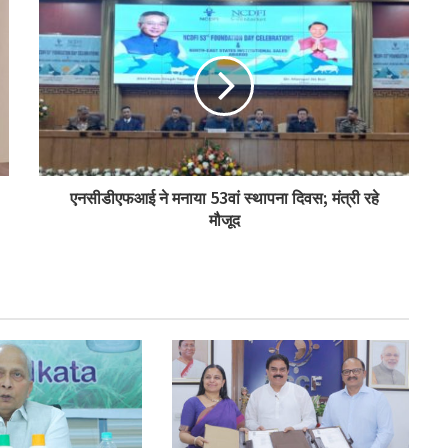
बिहार के मुख्यमंत्री ने की सहकारी बैंकिंग कार्यों की
समीक्षा
पीएम-किसान योजना के विस्तार का संघानी ने किया
स्वागत
अनघा सराफ आदित्य-अनघा मल्टीस्टेट की अध्यक्ष
एनसीडीएफआई ने मनाया 53वां स्थापना दिवस; मंत्री रहे
निर्वाचित
मौजूद
बिहार कैबिनेट ने रैयाम और सकरी में सहकारी चीनी
मिलों को दी मंजूरी
ओडिशा के 29.5 लाख किसानों को मिला नैनो उर्वरकों
का लाभ: राज्य मंत्री