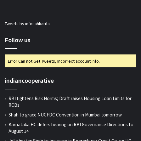
Tweets by infosahkarita
Follow us
Error Can not Get Tweets, Incorrect account info.
indiancooperative
RBI tightens Risk Norms; Draft raises Housing Loan Limits for
RCBs
Shah to grace NUCFDC Convention in Mumbai tomorrow
Karnataka HC defers hearing on RBI Governance Directions to
August 14
Jolle invites Shah to inaugurate Beereshwar Credit Co-op HQ