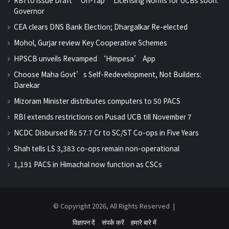
Governor
CEA clears DNS Bank Election; Dhargalkar Re-elected
Mohol, Gurjar review Key Cooperative Schemes
HPSCB unveils Revamped ‘Himpesa’ App
Choose Maha Govt’s Self-Redevelopment, Not Builders:
Darekar
Mizoram Minister distributes computers to 50 PACS
RBI extends restrictions on Pusad UCB till November 7
NCDC Disbursed Rs 57.7 Cr to SC/ST Co-ops in Five Years
Shah tells LS 3,383 co-ops remain non-operational
1,191 PACS in Himachal now function as CSCs
© Copyright 2026, All Rights Reserved |
विज्ञापन दें
संपर्क करें
हमारे बारे में