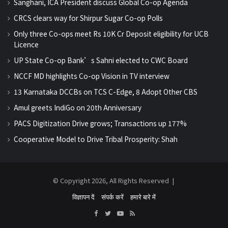
Sanghani, ICA President discuss Global Co-op Agenda
CRCS clears way for Shirpur Sugar Co-op Polls
Only three Co-ops meet Rs 10K Cr Deposit eligibility for UCB
Licence
UP State Co-op Bank’s Sahni elected to CWC Board
NCCF MD highlights Co-op Vision in TV interview
13 Karnataka DCCBs on TCS C-Edge, 8 Adopt Other CBS
Amul greets IndiGo on 20th Anniversary
PACS Digitization Drive grows; Transactions up 177%
Cooperative Model to Drive Tribal Prosperity: Shah
© Copyright 2026, All Rights Reserved |
विज्ञापन दें
संपर्क करें
हमारे बारे में
Facebook
Twitter
YouTube
RSS