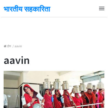
भारतीय सहकारिता
Me
होम
/
aavin
aavin