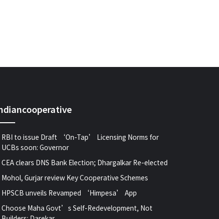
indiancooperative
RBI to issue Draft ‘On-Tap’ Licensing Norms for
UCBs soon: Governor
CEA clears DNS Bank Election; Dhargalkar Re-elected
Mohol, Gurjar review Key Cooperative Schemes
HPSCB unveils Revamped ‘Himpesa’ App
Choose Maha Govt’s Self-Redevelopment, Not
Builders: Darekar