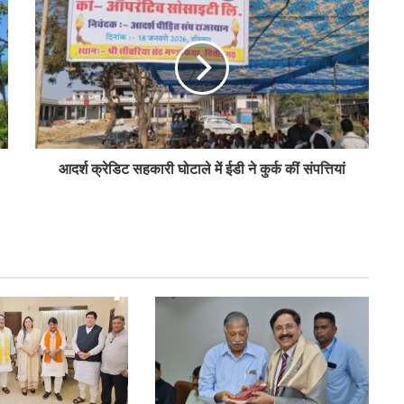
पीएम-किसान योजना के विस्तार का संघानी ने किया
स्वागत
अनघा सराफ आदित्य-अनघा मल्टीस्टेट की अध्यक्ष
निर्वाचित
आदर्श क्रेडिट सहकारी घोटाले में ईडी ने कुर्क कीं संपत्तियां
बिहार कैबिनेट ने रैयाम और सकरी में सहकारी चीनी
मिलों को दी मंजूरी
ओडिशा के 29.5 लाख किसानों को मिला नैनो उर्वरकों
का लाभ: राज्य मंत्री
शाह ने जामनगर डीसीसीबी के ‘सहकार भवन’ का
किया उद्घाटन