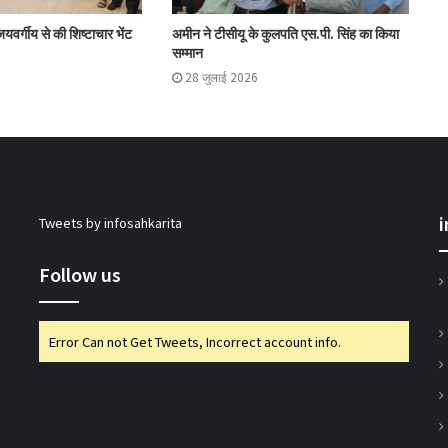
यवर्गीय से की शिष्टाचार भेंट
अमीन ने टीसीयू के कुलपति एस.पी. सिंह का किया
इफको ने योगेन्द्र कुमार का कार्यकाल एक वर्ष बढ़ाया
सम्मान
28 जुलाई 2026
इफको-एमसी ने मित्सुकी और नेक्सावेट किए लॉन्च
एनसीडीसी एमडी ने की ओडिशा में सहकारी पहलों की
समीक्षा
Tweets by infosahkarita
गुजकॉमासोल पीनट बटर उत्पादन के क्षेत्र में करेगा
Follow us
प्रवेश
Error Can not Get Tweets, Incorrect account info.
बिहार के मुख्यमंत्री ने की सहकारी बैंकिंग कार्यों की
समीक्षा