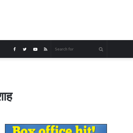
Search
Facebook
Twitter
YouTube
RSS
for
शाह