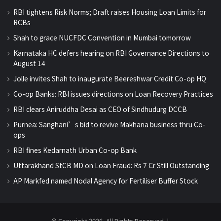
RBI tightens Risk Norms; Draft raises Housing Loan Limits for
RCBs
Shah to grace NUCFDC Convention in Mumbai tomorrow
Karnataka HC defers hearing on RBI Governance Directions to
August 14
Jolle invites Shah to inaugurate Beereshwar Credit Co-op HQ
Co-op Banks: RBI issues directions on Loan Recovery Practices
RBI clears Aniruddha Desai as CEO of Sindhudurg DCCB
Purnea: Sanghani’s bid to revive Makhana business thru Co-
ops
RBI fines Kedarnath Urban Co-op Bank
Uttarakhand StCB MD on Loan Fraud: Rs 7 Cr Still Outstanding
AP Markfed named Nodal Agency for Fertiliser Buffer Stock
© Copyright 2026, All Rights Reserved |