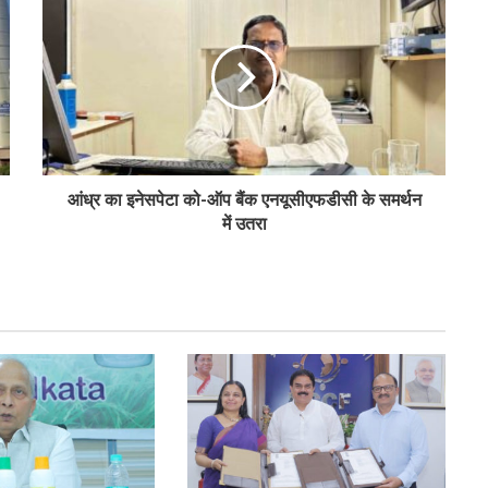
समीक्षा
पीएम-किसान योजना के विस्तार का संघानी ने किया
स्वागत
अनघा सराफ आदित्य-अनघा मल्टीस्टेट की अध्यक्ष
आंध्र का इनेसपेटा को-ऑप बैंक एनयूसीएफडीसी के समर्थन
निर्वाचित
में उतरा
बिहार कैबिनेट ने रैयाम और सकरी में सहकारी चीनी
मिलों को दी मंजूरी
ओडिशा के 29.5 लाख किसानों को मिला नैनो उर्वरकों
का लाभ: राज्य मंत्री
मोहोल और गुर्जर ने की प्रमुख सहकारी योजनाओं की