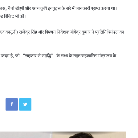
बिहार के मुख्यमंत्री ने की सहकारी बैंकिंग कार्यों की
प्लस, नैनो डीएपी और अन्य कृषि इनपुट्स के बारे में जानकारी प्राप्त करना था।
समीक्षा
ील्ड विजिट भी की।
 कानूनी) राजेंद्र सिंह और विपणन निदेशक योगेंद्र कुमार ने प्रतिनिधिमंडल का
पीएम-किसान योजना के विस्तार का संघानी ने किया
स्वागत
्वपूर्ण कदम है, जो “सहकार से समृद्धि” के लक्ष्य के तहत सहकारिता मंत्रालय के
अनघा सराफ आदित्य-अनघा मल्टीस्टेट की अध्यक्ष
निर्वाचित
बिहार कैबिनेट ने रैयाम और सकरी में सहकारी चीनी
मिलों को दी मंजूरी
Facebook
Twitter
ओडिशा के 29.5 लाख किसानों को मिला नैनो उर्वरकों
का लाभ: राज्य मंत्री