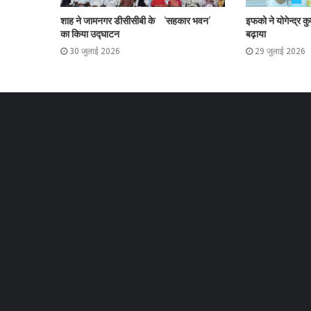
शाह ने जामनगर डीसीसीबी के ‘सहकार भवन’
इफको ने योगेन्द्र क
का किया उद्घाटन
बढ़ाया
30 जुलाई 2026
29 जुलाई 2026