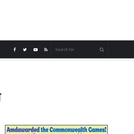
Search
Facebook
Twitter
YouTube
RSS
for
ा