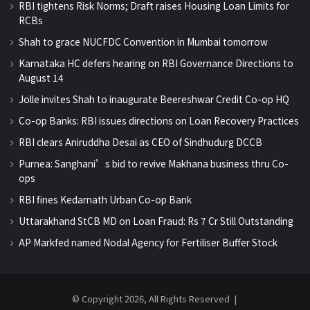
RBI tightens Risk Norms; Draft raises Housing Loan Limits for
RCBs
Shah to grace NUCFDC Convention in Mumbai tomorrow
Karnataka HC defers hearing on RBI Governance Directions to
August 14
Jolle invites Shah to inaugurate Beereshwar Credit Co-op HQ
Co-op Banks: RBI issues directions on Loan Recovery Practices
RBI clears Aniruddha Desai as CEO of Sindhudurg DCCB
Purnea: Sanghani’s bid to revive Makhana business thru Co-
ops
RBI fines Kedarnath Urban Co-op Bank
Uttarakhand StCB MD on Loan Fraud: Rs 7 Cr Still Outstanding
AP Markfed named Nodal Agency for Fertiliser Buffer Stock
© Copyright 2026, All Rights Reserved |