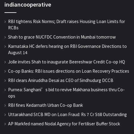
indiancooperative
RBI tightens Risk Norms; Draft raises Housing Loan Limits for
RCBs
Shah to grace NUCFDC Convention in Mumbai tomorrow
Karnataka HC defers hearing on RBI Governance Directions to
August 14
Jolle invites Shah to inaugurate Beereshwar Credit Co-op HQ
Co-op Banks: RBI issues directions on Loan Recovery Practices
RBI clears Aniruddha Desai as CEO of Sindhudurg DCCB
Purnea: Sanghani’s bid to revive Makhana business thru Co-
ops
RBI fines Kedarnath Urban Co-op Bank
Uttarakhand StCB MD on Loan Fraud: Rs 7 Cr Still Outstanding
AP Markfed named Nodal Agency for Fertiliser Buffer Stock