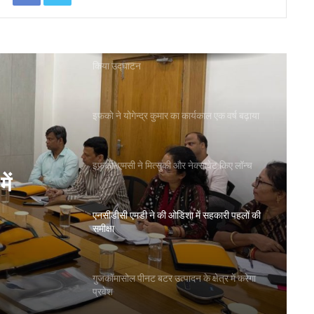
का लाभ: राज्य मंत्री
शाह ने जामनगर डीसीसीबी के ‘सहकार भवन’ का
किया उद्घाटन
इफको ने योगेन्द्र कुमार का कार्यकाल एक वर्ष बढ़ाया
इफको-एमसी ने मित्सुकी और नेक्सावेट किए लॉन्च
ें
एनसीडीसी एमडी ने की ओडिशा में सहकारी पहलों की
समीक्षा
गुजकॉमासोल पीनट बटर उत्पादन के क्षेत्र में करेगा
प्रवेश