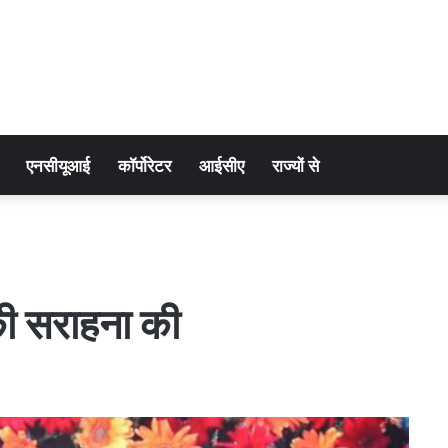
एनसीयूआई
कॉर्पोरेटर
आईसीए
राज्यों से
की सराहना की