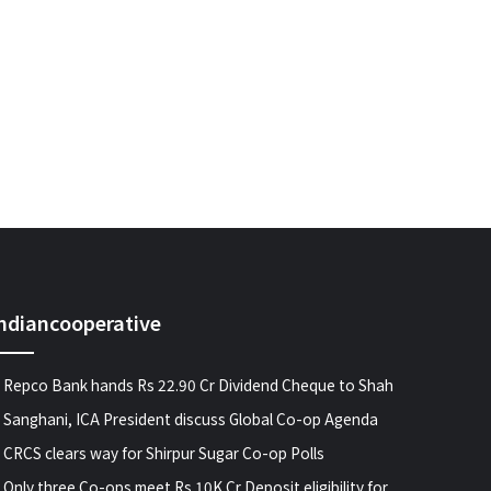
indiancooperative
Repco Bank hands Rs 22.90 Cr Dividend Cheque to Shah
Sanghani, ICA President discuss Global Co-op Agenda
CRCS clears way for Shirpur Sugar Co-op Polls
Only three Co-ops meet Rs 10K Cr Deposit eligibility for