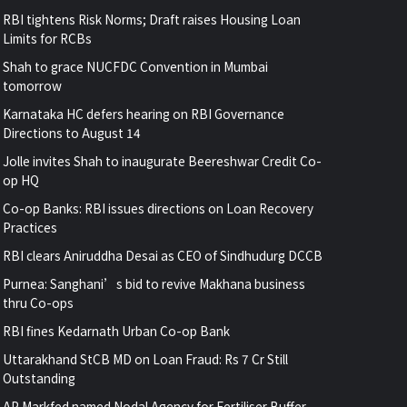
RBI tightens Risk Norms; Draft raises Housing Loan
Limits for RCBs
Shah to grace NUCFDC Convention in Mumbai
tomorrow
Karnataka HC defers hearing on RBI Governance
Directions to August 14
Jolle invites Shah to inaugurate Beereshwar Credit Co-
op HQ
Co-op Banks: RBI issues directions on Loan Recovery
Practices
RBI clears Aniruddha Desai as CEO of Sindhudurg DCCB
Purnea: Sanghani’s bid to revive Makhana business
thru Co-ops
RBI fines Kedarnath Urban Co-op Bank
Uttarakhand StCB MD on Loan Fraud: Rs 7 Cr Still
Outstanding
AP Markfed named Nodal Agency for Fertiliser Buffer