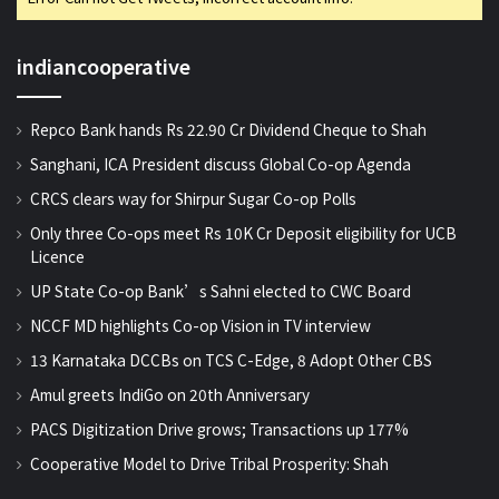
indiancooperative
Repco Bank hands Rs 22.90 Cr Dividend Cheque to Shah
Sanghani, ICA President discuss Global Co-op Agenda
CRCS clears way for Shirpur Sugar Co-op Polls
Only three Co-ops meet Rs 10K Cr Deposit eligibility for UCB
Licence
UP State Co-op Bank’s Sahni elected to CWC Board
NCCF MD highlights Co-op Vision in TV interview
13 Karnataka DCCBs on TCS C-Edge, 8 Adopt Other CBS
Amul greets IndiGo on 20th Anniversary
PACS Digitization Drive grows; Transactions up 177%
Cooperative Model to Drive Tribal Prosperity: Shah