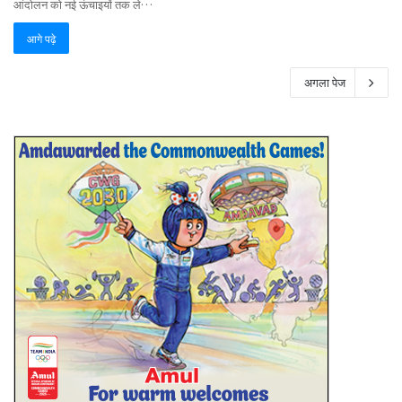
आंदोलन को नई ऊंचाइयों तक ले…
आगे पढ़े
अगला पेज