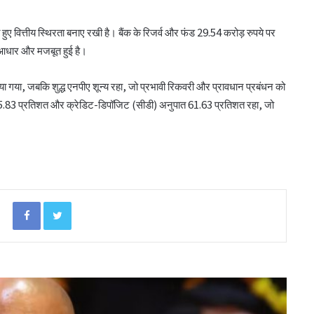
सिक्किम स्टेट को-ऑप यूनियन: बोर्ड की बैठक में कई
प्रस्तावों पर चर्चा
ते हुए वित्तीय स्थिरता बनाए रखी है। बैंक के रिजर्व और फंड 29.54 करोड़ रुपये पर
जी आधार और मजबूत हुई है।
मंत्री ने कृभको के इथेनॉल संयंत्र का किया भूमि
ा गया, जबकि शुद्ध एनपीए शून्य रहा, जो प्रभावी रिकवरी और प्रावधान प्रबंधन को
पूजन
) 25.83 प्रतिशत और क्रेडिट-डिपॉजिट (सीडी) अनुपात 61.63 प्रतिशत रहा, जो
केरल के मंत्री ने राज्य सहकारी बैंक मुख्यालय का
किया दौरा
Facebook
Twitter
सिद्धार्थ जैन अतिरिक्त सचिव पद के लिए एमपैनल
ज़ोरोस्ट्रियन को-ऑपरेटिव बैंक ने दो प्रतिष्ठित
पुरस्कार जीते