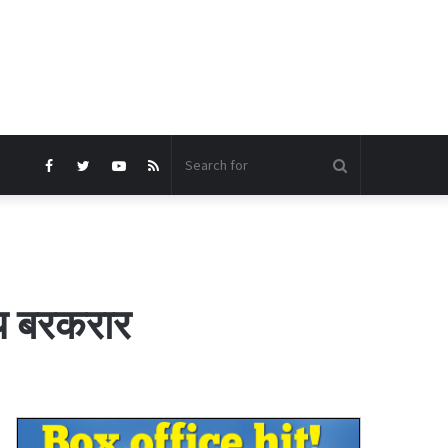
Search
Facebook
Twitter
YouTube
RSS
for
्य बरकरार