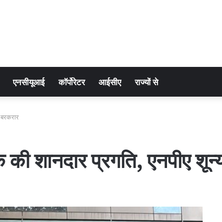
एनसीयूआई
कॉर्पोरेटर
आईसीए
राज्यों से
य बरकरार
ंक की शानदार प्रगति, एनपीए शून