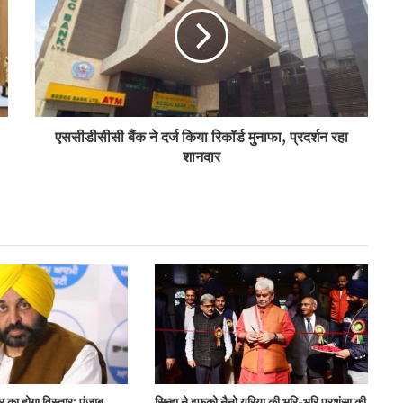
मंत्री ने कृभको के इथेनॉल संयंत्र का किया भूमि
पूजन
केरल के मंत्री ने राज्य सहकारी बैंक मुख्यालय का
एससीडीसीसी बैंक ने दर्ज किया रिकॉर्ड मुनाफा, प्रदर्शन रहा
किया दौरा
शानदार
सिद्धार्थ जैन अतिरिक्त सचिव पद के लिए एमपैनल
ज़ोरोस्ट्रियन को-ऑपरेटिव बैंक ने दो प्रतिष्ठित
पुरस्कार जीते
उत्तर प्रदेश में सहकारिता क्षेत्र ने पकड़ी नई रफ्तार:
मुख्यमंत्री
र का होगा विस्तार: पंजाब
सिन्हा ने इफको नैनो यूरिया की भूरि-भूरि प्रशंसा की