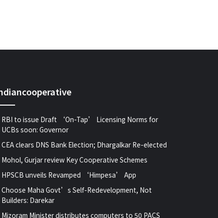
indiancooperative
RBI to issue Draft ‘On-Tap’ Licensing Norms for
UCBs soon: Governor
CEA clears DNS Bank Election; Dhargalkar Re-elected
Mohol, Gurjar review Key Cooperative Schemes
HPSCB unveils Revamped ‘Himpesa’ App
Choose Maha Govt’s Self-Redevelopment, Not
Builders: Darekar
Mizoram Minister distributes computers to 50 PACS