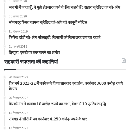
06 अगस्त 2020
जब भी मैं जाता हूँ, वे मुझे इंतजार करने के लिए कहते हैं : सहारा क्रेडिट का को-ऑप
06 अगस्त 2020
सोनभद्र स्थित कामना क्रेडिट को-ऑप को कानूनी नोटिस
11 दिसम्बर 2019
फिरिक दांडी को-ऑप सोसाइटी: किसानों को किस तरह ठगा जा रहा है
21 जनवरी 2013
त्रिपुरा: एमडी पर छल करने का आरोप
सहकारी सफलता की कहानियां
20 सितम्बर 2022
वित्त वर्ष 2021-22 में नकोफ ने किया शानदार प्रदर्शन; कारोबार 3600 करोड़ रुपये
के पार
20 सितम्बर 2022
बिस्कोमान ने कमाया 18 करोड़ रुपये का लाभ; वेतन में 10 प्रतिशत वृद्धि
15 सितम्बर 2022
रायगढ़ डीसीसीबी का कारोबार 4,250 करोड़ रुपये के पार
13 सितम्बर 2022