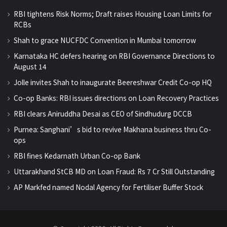
RBI tightens Risk Norms; Draft raises Housing Loan Limits for
RCBs
Shah to grace NUCFDC Convention in Mumbai tomorrow
Karnataka HC defers hearing on RBI Governance Directions to
August 14
Jolle invites Shah to inaugurate Beereshwar Credit Co-op HQ
Co-op Banks: RBI issues directions on Loan Recovery Practices
RBI clears Aniruddha Desai as CEO of Sindhudurg DCCB
Purnea: Sanghani’s bid to revive Makhana business thru Co-
ops
RBI fines Kedarnath Urban Co-op Bank
Uttarakhand StCB MD on Loan Fraud: Rs 7 Cr Still Outstanding
AP Markfed named Nodal Agency for Fertiliser Buffer Stock