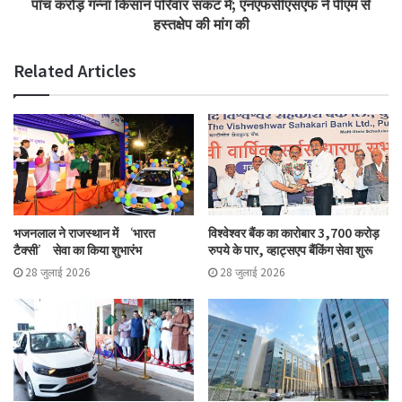
पाँच करोड़ गन्ना किसान परिवार संकट में; एनएफसीएसएफ ने पीएम से
हस्तक्षेप की मांग की
जांच कराएं, दोषी अधिकारियों पर व्यक्तिगत और आपराधिक दायित्व तय करें तथा
वित्तीय कदाचार, पद के दुरुपयोग और विश्वासघात के मामलों में दोषी पाए जाने वाले
Related Articles
अधिकारियों की गिरफ्तारी और अभियोजन की कार्रवाई सुनिश्चित करें।
Tags
cooperative
NPCI
odisha stcb
penalty
भजनलाल ने राजस्थान में ‘भारत
विश्वेश्वर बैंक का कारोबार 3,700 करोड़
टैक्सी’ सेवा का किया शुभारंभ
रुपये के पार, व्हाट्सएप बैंकिंग सेवा शुरू
28 जुलाई 2026
28 जुलाई 2026