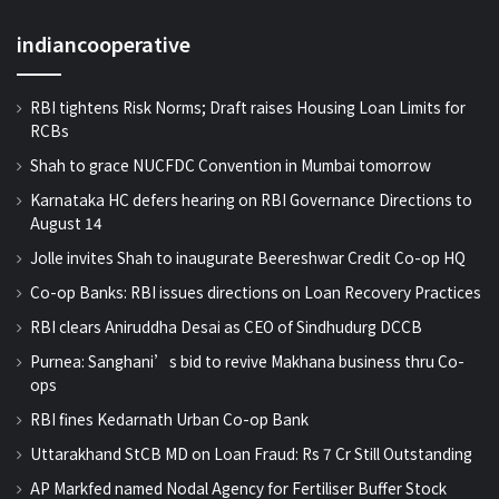
indiancooperative
RBI tightens Risk Norms; Draft raises Housing Loan Limits for
RCBs
Shah to grace NUCFDC Convention in Mumbai tomorrow
Karnataka HC defers hearing on RBI Governance Directions to
August 14
Jolle invites Shah to inaugurate Beereshwar Credit Co-op HQ
Co-op Banks: RBI issues directions on Loan Recovery Practices
RBI clears Aniruddha Desai as CEO of Sindhudurg DCCB
Purnea: Sanghani’s bid to revive Makhana business thru Co-
ops
RBI fines Kedarnath Urban Co-op Bank
Uttarakhand StCB MD on Loan Fraud: Rs 7 Cr Still Outstanding
AP Markfed named Nodal Agency for Fertiliser Buffer Stock